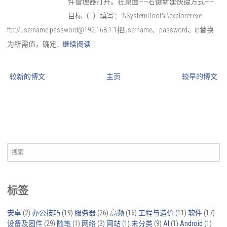
件管理器打开。在桌面——右键新建快捷方式——
目标（T）填写：%SystemRoot%\explorer.exe
ftp://username:password@192.168.1.1把username、password、ip替换
为所需值，确定…
继续阅读
较新的博文
主页
较早的博文
搜
索：
标签
安卓
(2)
办公技巧
(19)
服务器
(26)
高频
(16)
工程与造价
(11)
软件
(17)
设备及固件
(29)
随笔
(1)
网络
(3)
网站
(1)
未分类
(9)
AI
(1)
Android
(1)