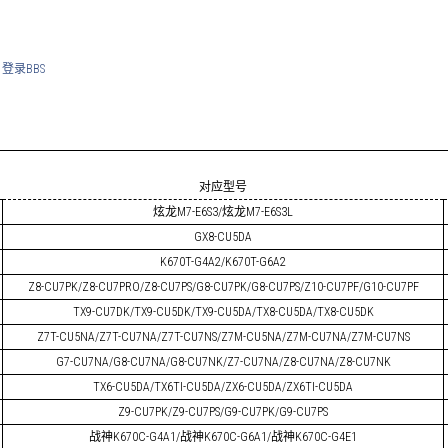
登录BBS
对应型号
炫龙M7-E6S3/炫龙M7-E6S3L
GX8-CU5DA
K670T-G4A2/K670T-G6A2
Z8-CU7PK/Z8-CU7PRO/Z8-CU7PS/G8-CU7PK/G8-CU7PS/Z10-CU7PF/G10-CU7PF
TX9-CU7DK/TX9-CU5DK/TX9-CU5DA/TX8-CU5DA/TX8-CU5DK
Z7T-CU5NA/Z7T-CU7NA/Z7T-CU7NS/Z7M-CU5NA/Z7M-CU7NA/Z7M-CU7NS
G7-CU7NA/G8-CU7NA/G8-CU7NK/Z7-CU7NA/Z8-CU7NA/Z8-CU7NK
TX6-CU5DA/TX6TI-CU5DA/ZX6-CU5DA/ZX6TI-CU5DA
Z9-CU7PK/Z9-CU7PS/G9-CU7PK/G9-CU7PS
战神K670C-G4A1/战神K670C-G6A1/战神K670C-G4E1