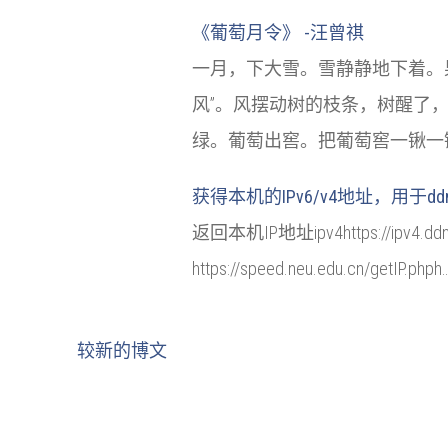
《葡萄月令》 -汪曾祺
一月，下大雪。雪静静地下着。
风”。风摆动树的枝条，树醒了
绿。葡萄出窖。把葡萄窖一锹一
获得本机的IPv6/v4地址，用于dd
返回本机IP地址ipv4https://ipv4.ddnspod.c
https://speed.neu.edu.cn/getIP.phph
较新的博文