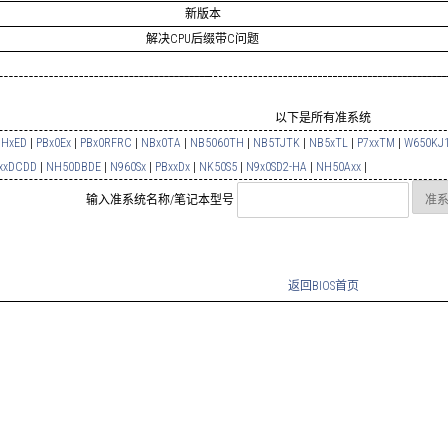
新版本
解决CPU后缀带C问题
以下是所有准系统
HxED
|
PBx0Ex
|
PBx0RFRC
|
NBx0TA
|
NB5060TH
|
NB5TJTK
|
NB5xTL
|
P7xxTM
|
W650KJ
xxDCDD
|
NH50DBDE
|
N960Sx
|
PBxxDx
|
NK50S5
|
N9x0SD2-HA
|
NH50Axx
|
输入准系统名称/笔记本型号
返回BIOS首页