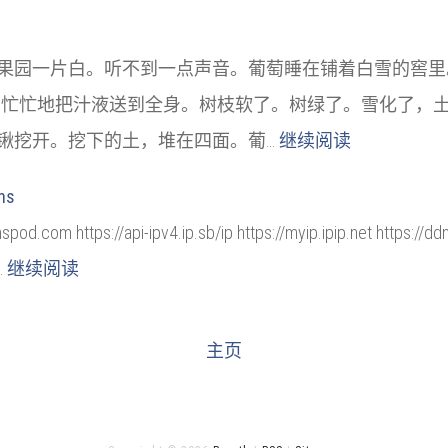
果园一片白。听不到一点声音。葡萄睡在铺着白雪的窖里
，忙忙地把汁液送到全身。树枝软了。树绿了。雪化了，
锹挖开。挖下的土，堆在四面。葡…
继续阅读
ns
om https://api-ipv4.ip.sb/ip https://myip.ipip.net https://dd
…
继续阅读
主页