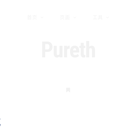
首页
页面
工具
Pureth
书
签
载