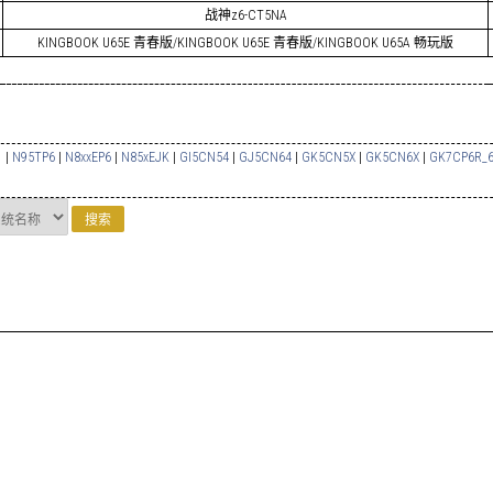
战神z6-CT5NA
KINGBOOK U65E 青春版/KINGBOOK U65E 青春版/KINGBOOK U65A 畅玩版
1
|
N95TP6
|
N8xxEP6
|
N85xEJK
|
GI5CN54
|
GJ5CN64
|
GK5CN5X
|
GK5CN6X
|
GK7CP6R_6