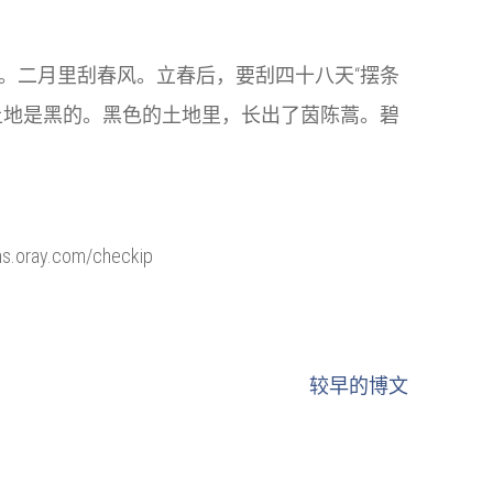
。二月里刮春风。立春后，要刮四十八天“摆条
土地是黑的。黑色的土地里，长出了茵陈蒿。碧
ns.oray.com/checkip
较早的博文