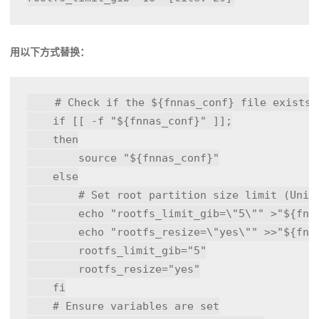
用以下方式替换：
# Check if the ${fnnas_conf} file exists
if
 [[ -f 
"
${fnnas_conf}
"
 ]];

then
source
"
${fnnas_conf}
"
else
# Set root partition size limit (Unit
echo
"rootfs_limit_gib=\"5\""
 >
"
${fnn
echo
"rootfs_resize=\"yes\""
 >>
"
${fnn
        rootfs_limit_gib=
"5"
        rootfs_resize=
"yes"
fi
# Ensure variables are set