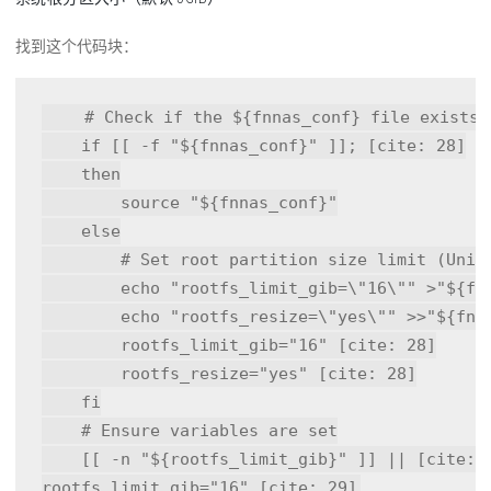
找到这个代码块：
# Check if the ${fnnas_conf} file exists
if
 [[ -f 
"
${fnnas_conf}
"
 ]]; [cite: 28]

then
source
"
${fnnas_conf}
"
else
# Set root partition size limit (Unit
echo
"rootfs_limit_gib=\"16\""
 >
"
${fn
echo
"rootfs_resize=\"yes\""
 >>
"
${fnn
        rootfs_limit_gib=
"16"
 [cite: 28]

        rootfs_resize=
"yes"
 [cite: 28]

fi
# Ensure variables are set
    [[ -n 
"
${rootfs_limit_gib}
"
 ]] || [cite: 2
rootfs_limit_gib=
"16"