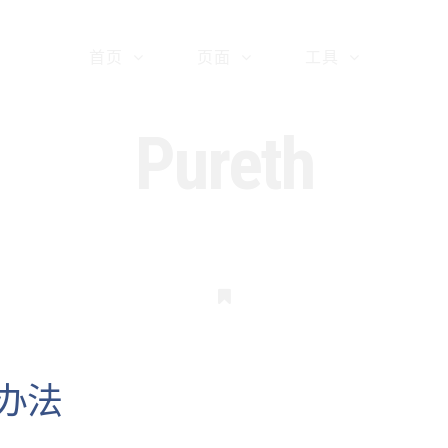
首页
页面
工具
Pureth
书
签
回办法