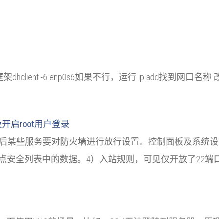
# ARM 框架dhclient -6 enp0s6如果不行，运行 ip add找到网
设置及开启root用户登录
PS在创建vps后某些服务要对防火墙进行放行设置。控制面板及
安全列表中的数据。4）入站规则，可见仅开放了22端口！IC