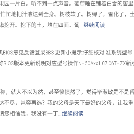
果园一片白。听不到一点声音。葡萄睡在铺着白雪的窖里
，忙忙地把汁液送到全身。树枝软了。树绿了。雪化了，
锹挖开。挖下的土，堆在四面。葡…
继续阅读
机BIOS意见反馈登录BBS 更新小提示:仔细核对 准系统型号 
OS版本更新说明对应型号操作NH50Axx1.07.06THZX新
称，就大不以为然，甚至愤愤然了，觉得毕淑敏是不是
达不尽，岂容再选？我的父母是天下最好的父母，让我重
请您相信我，我没有一丁…
继续阅读