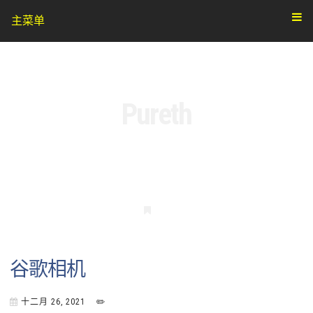
主菜单
Pureth
书
签
谷歌相机
十二月 26, 2021
✏️