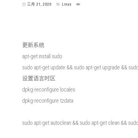
三月 21, 2020
Linux
✏️
更新系统
apt-get install sudo
sudo apt-get update && sudo apt-get upgrade && sudo
设置语言时区
dpkg-reconfigure locales
dpkg-reconfigure tzdata
sudo apt-get autoclean && sudo apt-get clean && sud