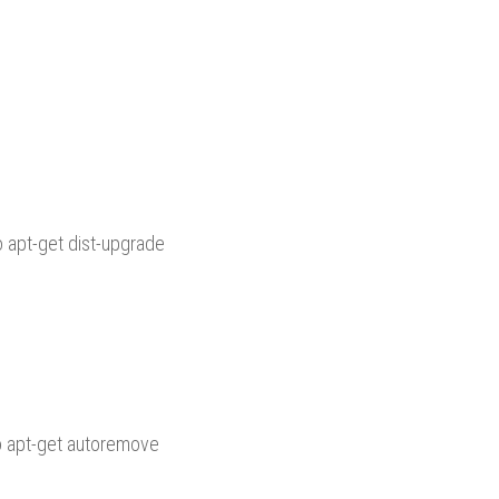
 apt-get dist-upgrade
o apt-get autoremove