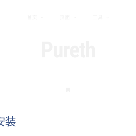
首页
页面
工具
Pureth
书
签
始安装