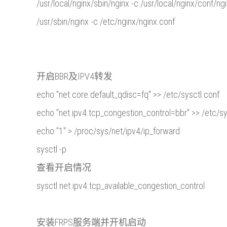
/usr/local/nginx/sbin/nginx -c /usr/local/nginx/conf/ng
/usr/sbin/nginx -c /etc/nginx/nginx.conf
开启BBR及IPV4转发
echo "net.core.default_qdisc=fq" >> /etc/sysctl.conf
echo "net.ipv4.tcp_congestion_control=bbr" >> /etc/sy
echo "1" > /proc/sys/net/ipv4/ip_forward
sysctl -p
查看开启情况
sysctl net.ipv4.tcp_available_congestion_control
安装FRPS服务端并开机启动