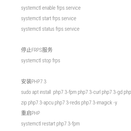
systemctl enable frps.service
systemctl start frps.service
systemctl status frps.service
停止FRPS服务
systemctl stop frps
安装PHP7.3
sudo apt install php7.3-fpm php7.3-curl php7.3-gd ph
zip php7.3-apcu php7.3-redis php7.3-imagick -y
重启PHP
systemctl restart php7.3-fpm