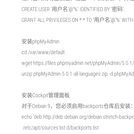
CREATE USER '用户名'@'%' IDENTIFIED BY '密码';
GRANT ALL PRIVILEGES ON *.* TO '用户名'@'%' WITH
安装phpMyAdmin
cd /var/www/default
wget https://files.phpmyadmin.net/phpMyAdmin/5.0.1/
unzip phpMyAdmin-5.0.1-all-languages.zip -d phpMyA
安装Cockpit管理面板
对于Debian 9，您必须启用backports仓库后安装
echo 'deb http://deb.debian.org/debian stretch-backpor
/etc/apt/sources.list.d/backports.list