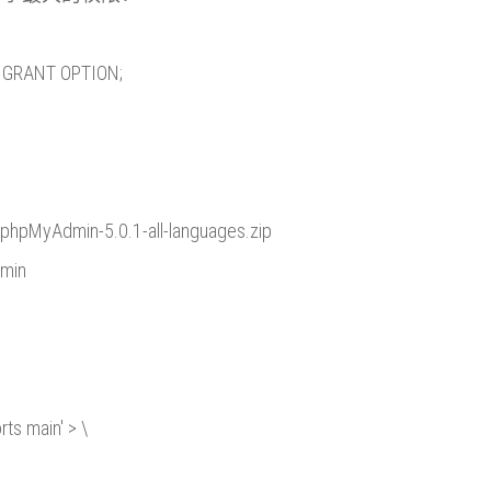
 GRANT OPTION;
phpMyAdmin-5.0.1-all-languages.zip
dmin
：
ts main' > \