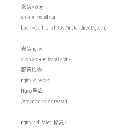
安装V2ray
apt-get install curl
bash <(curl -L -s https://install.direct/go.sh)
安装nginx
sudo apt-get install nginx
配置检查
nginx -s reload
Nginx重启
/etc/init.d/nginx restart
nginx.pid" failed 修复：