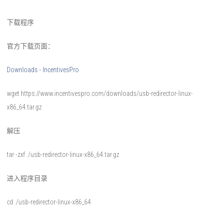
下载程序
官方下载页面：
Downloads - IncentivesPro
wget https://www.incentivespro.com/downloads/usb-redirector-linux-
x86_64.tar.gz
解压
tar -zxf ./usb-redirector-linux-x86_64.tar.gz
进入程序目录
cd ./usb-redirector-linux-x86_64