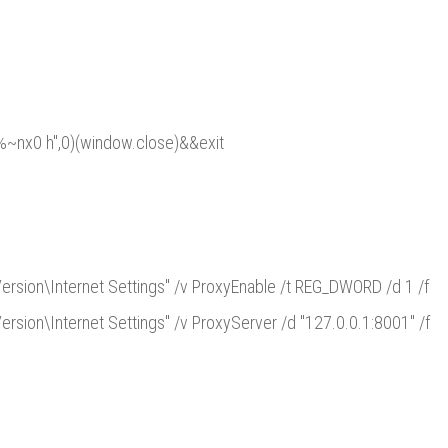
%~nx0 h",0)(window.close)&&exit
sion\Internet Settings" /v ProxyEnable /t REG_DWORD /d 1 /f
ion\Internet Settings" /v ProxyServer /d "127.0.0.1:8001" /f