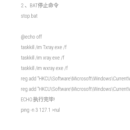
2 、BAT停止命令
stop.bat
@echo off
taskkill /im Txray.exe /f
taskkill /im xray.exe /f
taskkill /im wxray.exe /f
reg add "HKCU\Software\Microsoft\Windows\CurrentVer
reg add "HKCU\Software\Microsoft\Windows\CurrentVers
ECHO.执行完毕!
ping -n 3 127.1 >nul