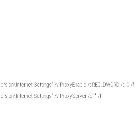
sion\Internet Settings" /v ProxyEnable /t REG_DWORD /d 0 /f
ion\Internet Settings" /v ProxyServer /d "" /f