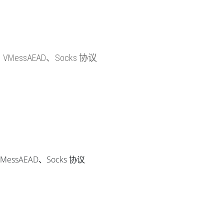
S、VMessAEAD、Socks 协议
MessAEAD、Socks 协议