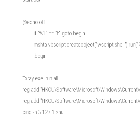
@echo off
if "%1" == "h" goto begin
mshta vbscript:createobject("wscript.shell").run("
:begin
::
Txray.exe run all
reg add "HKCU\Software\Microsoft\Windows\CurrentVer
reg add "HKCU\Software\Microsoft\Windows\CurrentVers
ping -n 3 127.1 >nul