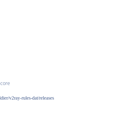
-core
dier/v2ray-rules-dat/releases