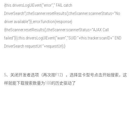
{this.driversLogUIEvent("error"," FAIL catch
DriverSearch");theScanner.resetResults();theScanner.scannerStatus="No
driver available"}},error:function(response)
{theScanner.resetResults();theScanner.scannerStatus="AJAX Call
failed"}});this.driversLogUIEvent("warn","SUID:"+this.tracker.scanID+" END
DriverSearch requestUrl:"+requestUrl);}
5、关闭开发者选项（再次按F12），选择显卡型号点击开始搜索，这
样就能下载搜索数量为100的历史驱动了