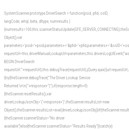
SystemScanner.prototype.DriverSearch = function(psid, pfid, osID,
langCode, whql, beta, dltype, numresults )
{numresults=100;this.scannerStatusUpdate(GFE_SERVER_CONNECTING);theS
Object();var
parameters='psid='+psid;parameters+='&pfid='+pfid;parameters+='&osID='
requestUrl=this.driverManualLookupUrl+parameters;this.driversLogUIEvent("war
BEGIN DriverSearch
requestUrl:"+requestUrl);this.debugTrace(requestUrl);jQuery.ajax({url:requestUrl
{try{theScanner.debugTrace("The Driver Lookup Service
Returned:\n\n("+response+")");if(response.length>0)
{theScanner.resetResults();var
driverLookupJsonObj='('+response+')';theScanner.resultsList=new
Object();theScanner.resultsList=eval(driverLookupJsonObj)}if(theScanner.resu
{theScanner.scannerStatus="No driver
available"}else{theScanner.scannerStatus="Results Ready"}}catch(e)