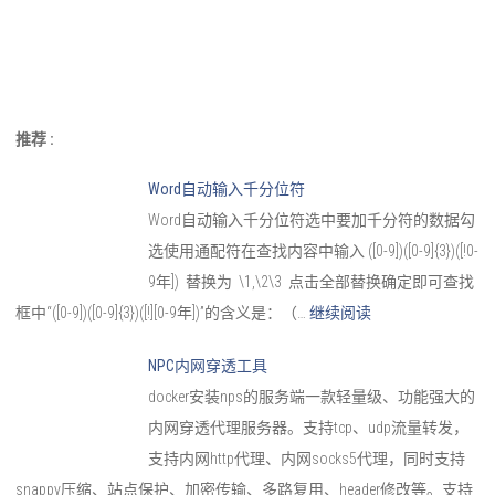
推荐 :
Word自动输入千分位符
Word自动输入千分位符选中要加千分符的数据勾
选使用通配符在查找内容中输入 ([0-9])([0-9]{3})([!0-
9年]) 替换为 \1,\2\3 点击全部替换确定即可查找
框中“([0-9])([0-9]{3})([!][0-9年])”的含义是：（…
继续阅读
NPC内网穿透工具
docker安装nps的服务端一款轻量级、功能强大的
内网穿透代理服务器。支持tcp、udp流量转发，
支持内网http代理、内网socks5代理，同时支持
snappy压缩、站点保护、加密传输、多路复用、header修改等。支持