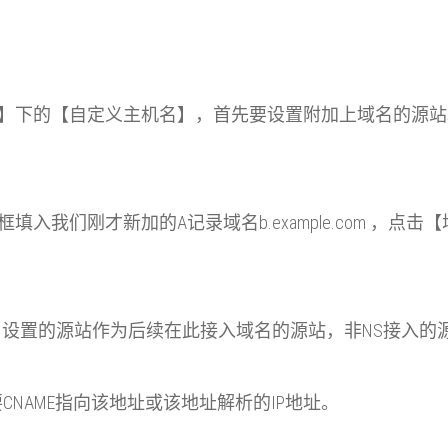
L/TLS】下的【自定义主机名】，首先要设置附加上域名的源
器框填入我们刚才新加的A记录域名b.example.com 
作为后续在此接入域名的源站，非NS接入的源站地址为 b.examp
t，二级域名需要CNAME指向该地址或该地址解析的IP地址。