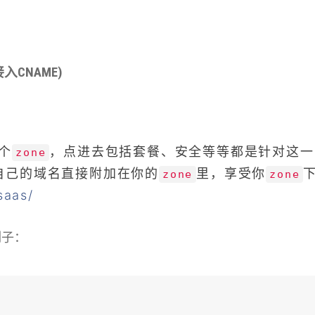
 接入CNAME)
一个
，点进去包括套餐、安全等等都是针对这一
zone
自己的域名直接附加在你的
里，享受你
zone
zone
saas/
例子：